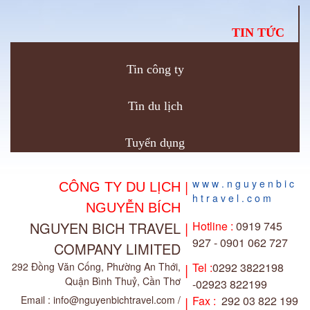
TIN TỨC
Tin công ty
Tin du lịch
Tuyển dụng
|
w w w . n g u y e n b i c
CÔNG TY DU LỊCH
h t r a v e l . c o m
NGUYỄN BÍCH
NGUYEN BICH TRAVEL
|
Hotline :
0919 745
927 - 0901 062 727
COMPANY LIMITED
292 Đồng Văn Cống, Phường An Thới,
|
Tel :
0292 3822198
Quận Bình Thuỷ, Cần Thơ
-02923 822199
Email : info@nguyenbichtravel.com /
|
Fax :
292 03 822 199