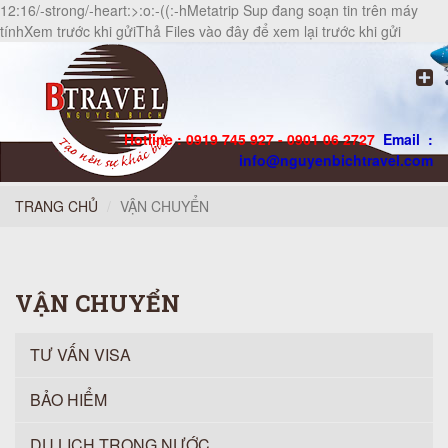
12:16/-strong/-heart:>:o:-((:-hMetatrip Sup đang soạn tin trên máy
tínhXem trước khi gửiThả Files vào đây để xem lại trước khi gửi
Hotline : 0919 745 927 - 0901 06 2727
Email :
info@nguyenbichtravel.com
TRANG CHỦ
VẬN CHUYỂN
VẬN CHUYỂN
TƯ VẤN VISA
BẢO HIỂM
DU LỊCH TRONG NƯỚC